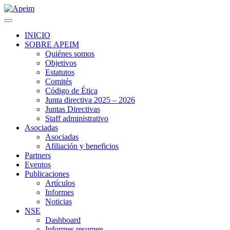
INICIO
SOBRE APEIM
Quiénes somos
Objetivos
Estatutos
Comités
Código de Ética
Junta directiva 2025 – 2026
Juntas Directivas
Staff administrativo
Asociadas
Asociadas
Afiliación y beneficios
Partners
Eventos
Publicaciones
Artículos
Informes
Noticias
NSE
Dashboard
Informes resumen