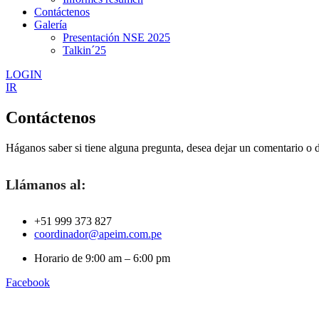
Contáctenos
Galería
Presentación NSE 2025
Talkin´25
LOGIN
IR
Contáctenos
Háganos saber si tiene alguna pregunta, desea dejar un comentario 
Llámanos al:
‪+51 999 373 827‬
coordinador@apeim.com.pe
Horario de 9:00 am – 6:00 pm
Facebook