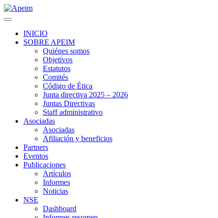
INICIO
SOBRE APEIM
Quiénes somos
Objetivos
Estatutos
Comités
Código de Ética
Junta directiva 2025 – 2026
Juntas Directivas
Staff administrativo
Asociadas
Asociadas
Afiliación y beneficios
Partners
Eventos
Publicaciones
Artículos
Informes
Noticias
NSE
Dashboard
Informes resumen