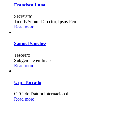
Francisco Luna
Secretario
Trends Senior Director, Ipsos Perú
Read more
Samuel Sanchez
Tesorero
Subgerente en Imasen
Read more
Urpi Torrado
CEO de Datum Internacional
Read more
JOIN TO OUR TEAM
We are looking for proactive professionals with extensive business
expertise and a high level of personal involvement to join our team.