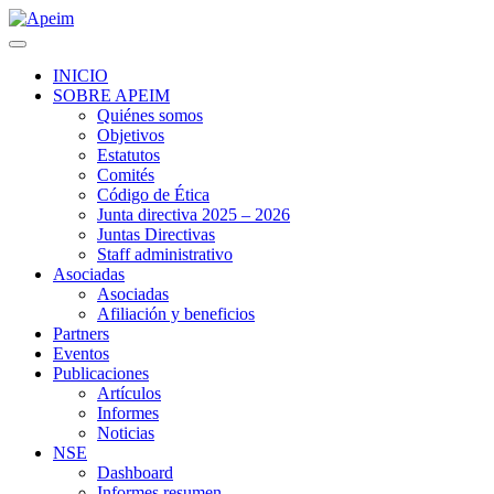
INICIO
SOBRE APEIM
Quiénes somos
Objetivos
Estatutos
Comités
Código de Ética
Junta directiva 2025 – 2026
Juntas Directivas
Staff administrativo
Asociadas
Asociadas
Afiliación y beneficios
Partners
Eventos
Publicaciones
Artículos
Informes
Noticias
NSE
Dashboard
Informes resumen