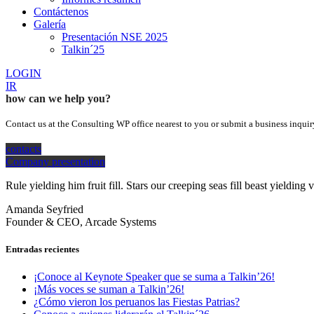
Contáctenos
Galería
Presentación NSE 2025
Talkin´25
LOGIN
IR
how can we help you?
Contact us at the Consulting WP office nearest to you or submit a business inquir
contacts
Company presentation
Rule yielding him fruit fill. Stars our creeping seas fill beast yieldi
Amanda Seyfried
Founder & CEO, Arcade Systems
Entradas recientes
¡Conoce al Keynote Speaker que se suma a Talkin’26!
¡Más voces se suman a Talkin’26!
¿Cómo vieron los peruanos las Fiestas Patrias?