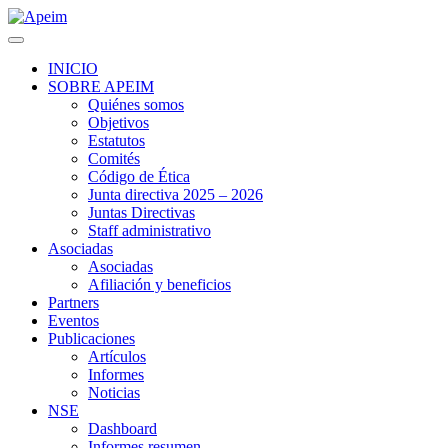
INICIO
SOBRE APEIM
Quiénes somos
Objetivos
Estatutos
Comités
Código de Ética
Junta directiva 2025 – 2026
Juntas Directivas
Staff administrativo
Asociadas
Asociadas
Afiliación y beneficios
Partners
Eventos
Publicaciones
Artículos
Informes
Noticias
NSE
Dashboard
Informes resumen