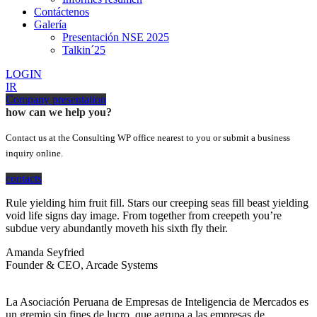
Contáctenos
Galería
Presentación NSE 2025
Talkin´25
LOGIN
IR
Company presentation
how can we help you?
Contact us at the Consulting WP office nearest to you or submit a business
inquiry online.
contacts
Rule yielding him fruit fill. Stars our creeping seas fill beast yielding
void life signs day image. From together from creepeth you’re
subdue very abundantly moveth his sixth fly their.
Amanda Seyfried
Founder & CEO, Arcade Systems
La Asociación Peruana de Empresas de Inteligencia de Mercados es
un gremio sin fines de lucro, que agrupa a las empresas de