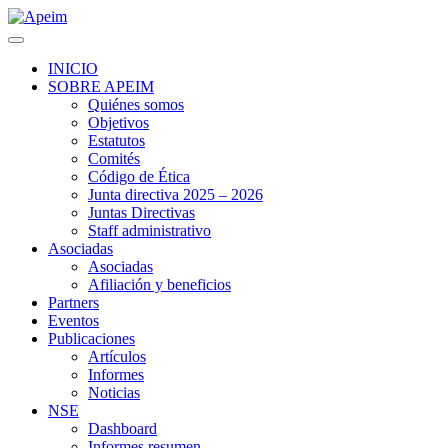
INICIO
SOBRE APEIM
Quiénes somos
Objetivos
Estatutos
Comités
Código de Ética
Junta directiva 2025 – 2026
Juntas Directivas
Staff administrativo
Asociadas
Asociadas
Afiliación y beneficios
Partners
Eventos
Publicaciones
Artículos
Informes
Noticias
NSE
Dashboard
Informes resumen