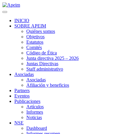
INICIO
SOBRE APEIM
Quiénes somos
Objetivos
Estatutos
Comités
Código de Ética
Junta directiva 2025 – 2026
Juntas Directivas
Staff administrativo
Asociadas
Asociadas
Afiliación y beneficios
Partners
Eventos
Publicaciones
Artículos
Informes
Noticias
NSE
Dashboard
Informes resumen