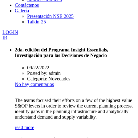
Contáctenos
Galería
Presentación NSE 2025
Talkin´25
LOGIN
IR
2da. edición del Programa Insight Essentials,
Investigación para las Decisiones de Negocio
09/22/2022
Posted by:
admin
Categoría:
Novedades
No hay comentarios
The teams focused their efforts on a few of the highest-value
S&OP levers in order to review the current planning process,
identify gaps in the planning infrastructure and analytically
understand demand and supply variability.
read more