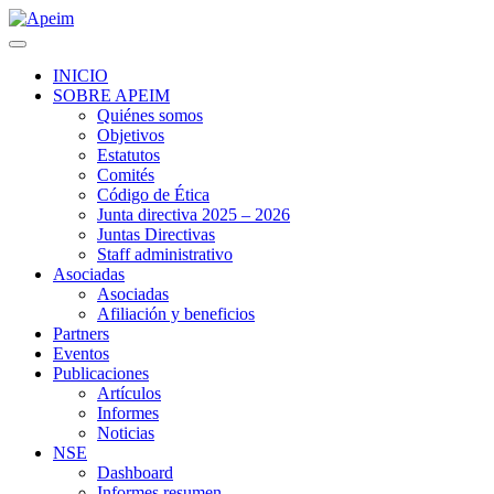
INICIO
SOBRE APEIM
Quiénes somos
Objetivos
Estatutos
Comités
Código de Ética
Junta directiva 2025 – 2026
Juntas Directivas
Staff administrativo
Asociadas
Asociadas
Afiliación y beneficios
Partners
Eventos
Publicaciones
Artículos
Informes
Noticias
NSE
Dashboard
Informes resumen